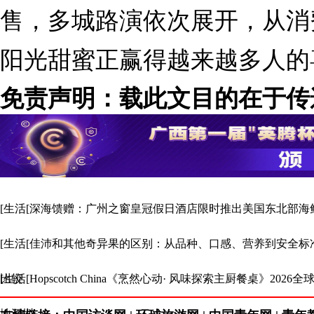
售，多城路演依次展开，从消
阳光甜蜜正赢得越来越多人的
免责声明：载此文目的在于传
场。
[生活[深海馈赠：广州之窗皇冠假日酒店限时推出美国东北部海
[生活[佳沛和其他奇异果的区别：从品种、口感、营养到安全标
比较
[生活[Hopscotch China《烹然心动· 风味探索主厨餐桌》2026
地深圳