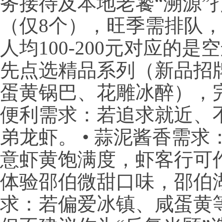
务接待及本地老饕“溯源”
（仅8个），旺季需排队
人均100-200元对应的
先点选精品系列（新品招
蛋黄锅巴、花雕冰醉），完
便利需求：若追求就近、
弟龙虾。 • 蒜泥酱香需
意虾黄饱满度，虾客行可作
体验邵伯微甜口味，邵伯湖
求：若偏爱冰镇、咸蛋黄