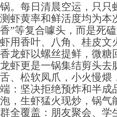
锅。每日清晨空运，只只
测虾黄率和鲜活度均为本次
香”等复合噱头，而是死
虾用香叶、八角、桂皮文
香龙虾以螺丝提鲜，微糖
龙虾更是一锅集结剪头去
舌、松软凤爪，小火慢煨，
端：坚决拒绝预炸和半成
泡，生虾猛火现炒，锅气
群全覆盖：朋友聚会、学