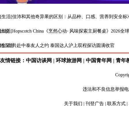
[生活[佳沛和其他奇异果的区别：从品种、口感、营养到安全标
比较
[生活[Hopscotch China《烹然心动· 风味探索主厨餐桌》2026
地深圳
[生活[共赴中泰友人之约 泰国达人沪上双程探访圆满收官
友情链接：中国访谈网 | 环球旅游网 | 中国青年网 | 青年教育
Copyr
违法和不良信息举报电话：01
关于我们 | 刊登广告 | 联系方式 